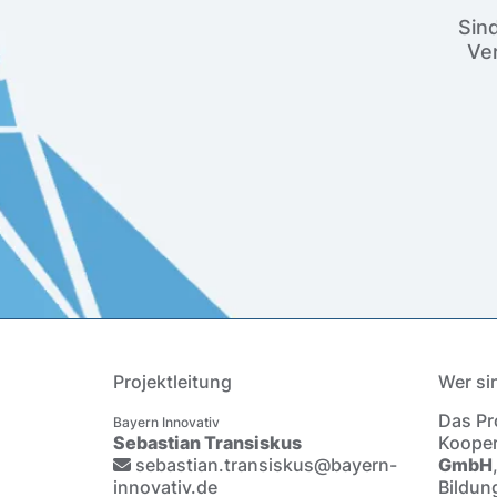
Sin
Ver
Projektleitung
Wer si
Das Pro
Bayern Innovativ
Sebastian Transiskus
Kooper
sebastian.transiskus@bayern-
GmbH
innovativ.de
Bildun