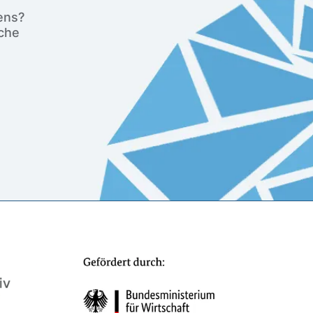
ens?
iche