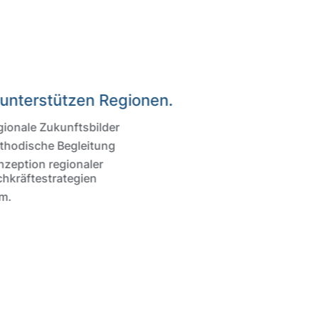
 unterstützen Regionen.
gionale Zukunftsbilder
thodische Begleitung
nzeption regionaler
chkräftestrategien
m.