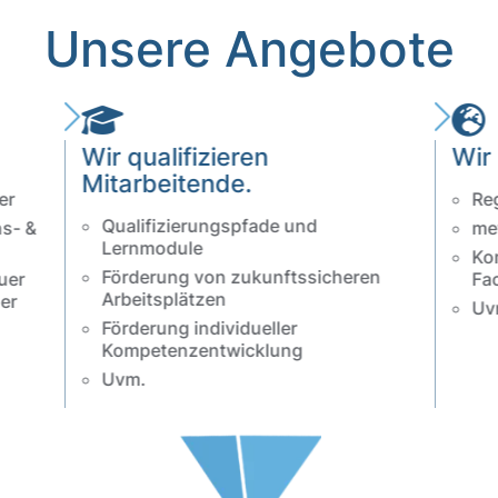
Unsere Angebote
Einleitung
.
Wir qualifizieren
Wir
Mitarbeitende.
er
Re
Qualifizierungspfade und
ns- &
me
Lernmodule
Ko
Förderung von zukunftssicheren
uer
Fa
Arbeitsplätzen
er
Uv
Förderung individueller
Kompetenzentwicklung
Uvm.
Einleitung