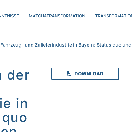
H | transform.by
NNTNISSE
MATCH4TRANSFORMATION
TRANSFORMATIO
Fahrzeug- und Zulieferindustrie in Bayern: Status quo und
n der
DOWNLOAD
ie in
 quo
ven