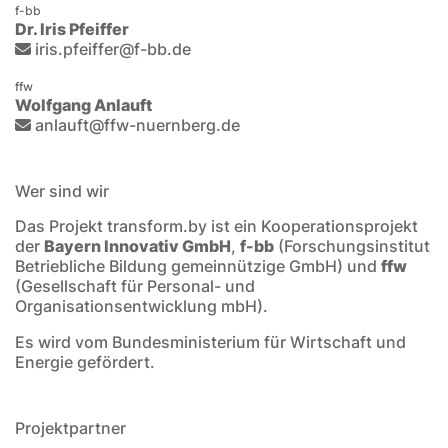
f-bb
Dr. Iris Pfeiffer
iris.pfeiffer@f-bb.de
ffw
Wolfgang Anlauft
anlauft@ffw-nuernberg.de
Wer sind wir
Das Projekt transform.by ist ein Kooperationsprojekt
der
Bayern Innovativ GmbH
,
f-bb
(Forschungsinstitut
Betriebliche Bildung gemeinnützige GmbH) und
ffw
(Gesellschaft für Personal- und
Organisationsentwicklung mbH).
Es wird vom Bundesministerium für Wirtschaft und
Energie gefördert.
Projektpartner