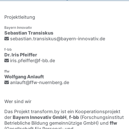
Projektleitung
Bayern Innovativ
Sebastian Transiskus
sebastian.transiskus@bayern-innovativ.de
f-bb
Dr. Iris Pfeiffer
iris.pfeiffer@f-bb.de
ffw
Wolfgang Anlauft
anlauft@ffw-nuernberg.de
Wer sind wir
Das Projekt transform.by ist ein Kooperationsprojekt
der
Bayern Innovativ GmbH
,
f-bb
(Forschungsinstitut
Betriebliche Bildung gemeinnützige GmbH) und
ffw
(Gesellschaft für Personal- und