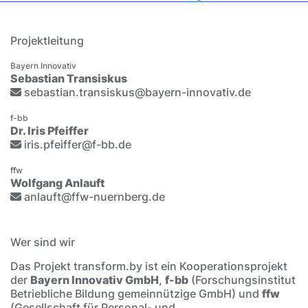
Projektleitung
Bayern Innovativ
Sebastian Transiskus
sebastian.transiskus@bayern-innovativ.de
f-bb
Dr. Iris Pfeiffer
iris.pfeiffer@f-bb.de
ffw
Wolfgang Anlauft
anlauft@ffw-nuernberg.de
Wer sind wir
Das Projekt transform.by ist ein Kooperationsprojekt
der
Bayern Innovativ GmbH
,
f-bb
(Forschungsinstitut
Betriebliche Bildung gemeinnützige GmbH) und
ffw
(Gesellschaft für Personal- und