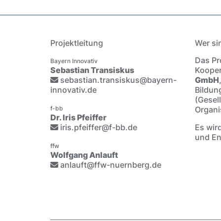
Projektleitung
Wer si
Das Pro
Bayern Innovativ
Sebastian Transiskus
Kooper
sebastian.transiskus@bayern-
GmbH
innovativ.de
Bildun
(Gesel
f-bb
Organi
Dr. Iris Pfeiffer
iris.pfeiffer@f-bb.de
Es wir
und En
ffw
Wolfgang Anlauft
anlauft@ffw-nuernberg.de