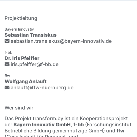
Projektleitung
Bayern Innovativ
Sebastian Transiskus
sebastian.transiskus@bayern-innovativ.de
f-bb
Dr. Iris Pfeiffer
iris.pfeiffer@f-bb.de
ffw
Wolfgang Anlauft
anlauft@ffw-nuernberg.de
Wer sind wir
Das Projekt transform.by ist ein Kooperationsprojekt
der
Bayern Innovativ GmbH
,
f-bb
(Forschungsinstitut
Betriebliche Bildung gemeinnützige GmbH) und
ffw
(Gesellschaft für Personal- und