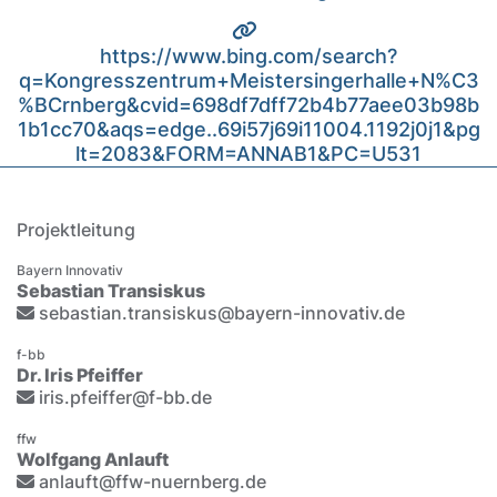
https://www.bing.com/search?
q=Kongresszentrum+Meistersingerhalle+N%C3
%BCrnberg&cvid=698df7dff72b4b77aee03b98b
1b1cc70&aqs=edge..69i57j69i11004.1192j0j1&pg
lt=2083&FORM=ANNAB1&PC=U531
Projektleitung
Bayern Innovativ
Sebastian Transiskus
sebastian.transiskus@bayern-innovativ.de
f-bb
Dr. Iris Pfeiffer
iris.pfeiffer@f-bb.de
ffw
Wolfgang Anlauft
anlauft@ffw-nuernberg.de