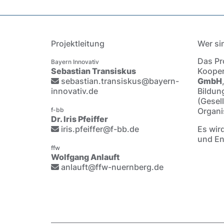
Projektleitung
Wer si
Das Pro
Bayern Innovativ
Sebastian Transiskus
Kooper
sebastian.transiskus@bayern-
GmbH
innovativ.de
Bildun
(Gesel
f-bb
Organi
Dr. Iris Pfeiffer
iris.pfeiffer@f-bb.de
Es wir
und En
ffw
Wolfgang Anlauft
anlauft@ffw-nuernberg.de