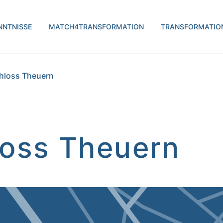
H | transform.by
NNTNISSE
MATCH4TRANSFORMATION
TRANSFORMATIO
chloss Theuern
loss Theuern