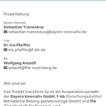
Projektleitung
Bayern Innovativ
Sebastian Transiskus
sebastian.transiskus@bayern-innovativ.de
f-bb
Dr. Iris Pfeiffer
iris.pfeiffer@f-bb.de
ffw
Wolfgang Anlauft
anlauft@ffw-nuernberg.de
Wer sind wir
Das Projekt transform.by ist ein Kooperationsprojekt
der
Bayern Innovativ GmbH
,
f-bb
(Forschungsinstitut
Betriebliche Bildung gemeinnützige GmbH) und
ffw
(Gesellschaft für Personal- und