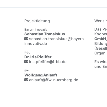
Projektleitung
Wer si
Das Pro
Bayern Innovativ
Sebastian Transiskus
Kooper
sebastian.transiskus@bayern-
GmbH
innovativ.de
Bildun
(Gesel
f-bb
Organi
Dr. Iris Pfeiffer
iris.pfeiffer@f-bb.de
Es wir
und En
ffw
Wolfgang Anlauft
anlauft@ffw-nuernberg.de