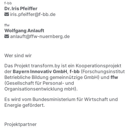
f-bb
Dr. Iris Pfeiffer
iris.pfeiffer@f-bb.de
ffw
Wolfgang Anlauft
anlauft@ffw-nuernberg.de
Wer sind wir
Das Projekt transform.by ist ein Kooperationsprojekt
der
Bayern Innovativ GmbH
,
f-bb
(Forschungsinstitut
Betriebliche Bildung gemeinnützige GmbH) und
ffw
(Gesellschaft für Personal- und
Organisationsentwicklung mbH).
Es wird vom Bundesministerium für Wirtschaft und
Energie gefördert.
Projektpartner