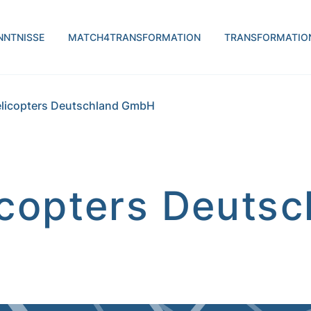
H | transform.by
NNTNISSE
MATCH4TRANSFORMATION
TRANSFORMATIO
elicopters Deutschland GmbH
icopters Deutsc