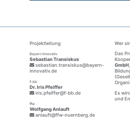
Projektleitung
Wer si
Das Pro
Bayern Innovativ
Sebastian Transiskus
Kooper
sebastian.transiskus@bayern-
GmbH
innovativ.de
Bildun
(Gesel
f-bb
Organi
Dr. Iris Pfeiffer
iris.pfeiffer@f-bb.de
Es wir
und En
ffw
Wolfgang Anlauft
anlauft@ffw-nuernberg.de