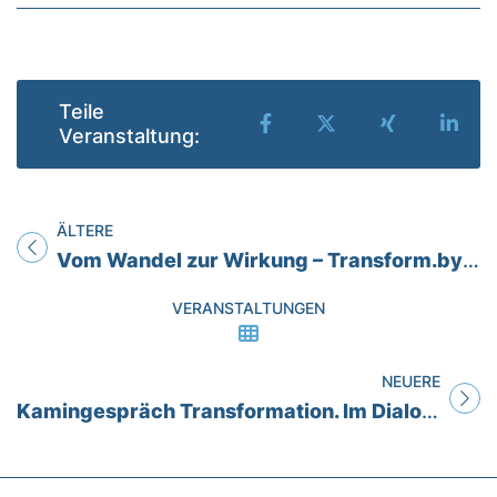
Teile
Teilen auf Facebook
Teilen auf X
Teilen auf
Teil
Veranstaltung:
ÄLTERE
Titel für Veranstaltung
Vom Wandel zur Wirkung – Transform.by Fazit: Zukunftskompetenzen für eine starke Automobilbranche
VERANSTALTUNGEN
NEUERE
Titel für Veranstaltung
Kamingespräch Transformation. Im Dialog. Produktion