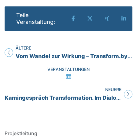
Teile
Teilen auf Facebook
Teilen auf X
Teilen auf
Teil
Veranstaltung:
ÄLTERE
Titel für Veranstaltung
Vom Wandel zur Wirkung – Transform.by Fazit: Zukunftskompetenzen für eine starke Automobilbranche
VERANSTALTUNGEN
NEUERE
Titel für Veranstaltung
Kamingespräch Transformation. Im Dialog. Produktion
Projektleitung